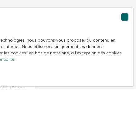
es technologies, nous pouvons vous proposer du contenu en
ite internet. Nous utiliserons uniquement les données
t à notre alerte
 les cookies″ en bas de notre site, à l'exception des cookies
ntialité
.
Rueil-Malmaison (92500)
GPD. Si vous ne
ique, vous
 téléphonique,