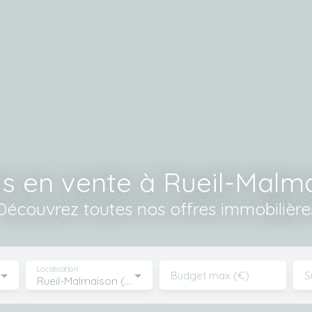
 en vente à Rueil-Malm
Découvrez toutes nos offres immobilière
Localisation
Budget max (€)
S
Rueil-Malmaison (92500)