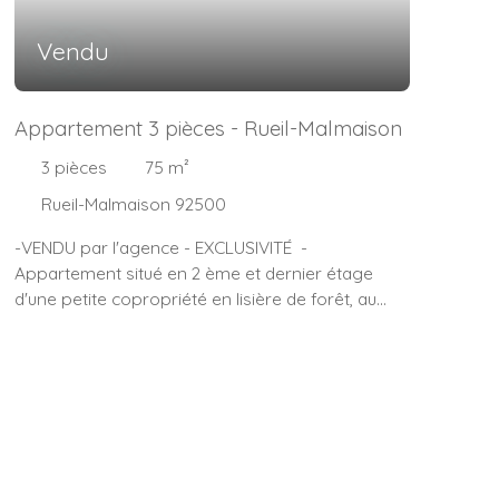
Vendu
Appartement 3 pièces - Rueil-Malmaison
3
pièces
75
m²
Rueil-Malmaison 92500
-VENDU par l'agence - EXCLUSIVITÉ -
Appartement situé en 2 ème et dernier étage
d'une petite copropriété en lisière de forêt, au
calme. Très lumineux, il se compose d'une
entrée donnant sur un séjour avec espace salle à
manger - Exposé Ouest. Une loggia avec une
belle vue sans vis à vis sur un parc arboré;
Cuisine indépendante équipée, dressing, pièce
buanderie avec point d'eau. Chambre, seconde
chambre aménagée. Salle de douches. w. c