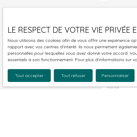
wc (un 2nd est possible). indépendant avec un
espace buanderie. Une suite parentale avec
rangement et une salle de douches (18m2).
Appartement en excellent état avec du parquet
LE RESPECT DE VOTRE VIE PRIVÉE
en chêne massif. Une grande cave et DEUX
parkings en sous-sol. Commerces et restaurant à
Nous utilisons des cookies afin de vous offrir une expérience 
proximités, bus direct vers le RER A (15min).
rapport avec vos centres d'intérêt. Ils nous permettent également
Ne manquez plus
personnelles pour lesquelles vous avez donné votre accord. Vous
mail !
essentiels à son fonctionnement. Pour plus d'informations sur v
Prénom
Tout accepter
Tout refuser
Personnaliser
Type d'offre
Vente
Budget max (
J'accepte 
souhaitez 
pouvez vou