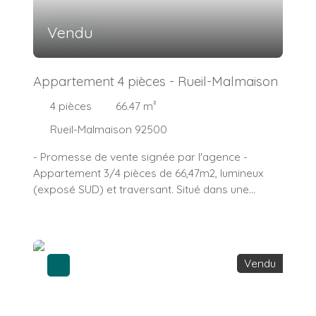
Vendu
Appartement 4 pièces - Rueil-Malmaison
4
pièces
66.47
m²
Rueil-Malmaison 92500
- Promesse de vente signée par l'agence -
Appartement 3/4 pièces de 66,47m2, lumineux
(exposé SUD) et traversant. Situé dans une
résidence sécurisée avec gardien, il se compose
d'une entrée, un séjour double (28m2) avec une
cuisine ouverte, deux chambres (12 m2 et 10 m2),
une pièce de bureau, buanderie ou chambre
Vendu
bébé (6,05 m2), une salle de bains avec
baignoire, un w. c indépendant. Une cave
complète ce bien. Un garage fermé possible en