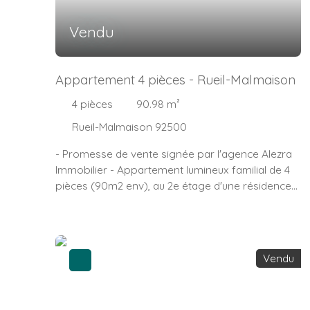
Vendu
Appartement 4 pièces - Rueil-Malmaison
4
pièces
90.98
m²
Rueil-Malmaison 92500
- Promesse de vente signée par l'agence Alezra
Immobilier - Appartement lumineux familial de 4
pièces (90m2 env), au 2e étage d'une résidence
ravalée récemment, il se compose d'une entrée,
un séjour et une salle à manger (31m2) , une
cuisine indépendante avec un cellier, 3 chambres
(12,43 / 10 / 12,21 m2) avec placard, une salle de
Vendu
bains, un w. c indépendant. Une cave.
Stationnement libre dans la résidence. Les
charges comprennent le chauffage, l'eau chaude