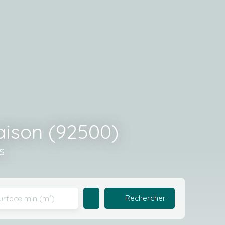
aison (92500)
s
Rechercher
urface min (m²)