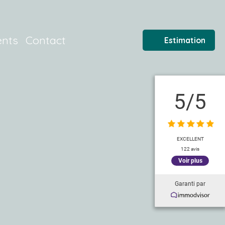
ents
Contact
Estimation
5
/5
EXCELLENT
122 avis
Voir plus
Garanti par