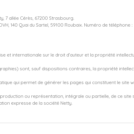
ty, 7 allée Cérès, 67200 Strasbourg.
 OVH, 140 Quai du Sartel, 59100 Roubaix. Numéro de téléphone :
e et internationale sur le droit d’auteur et la propriété intellectu
phies) sont, sauf dispositions contraires, la propriété intellec
tique qui permet de générer les pages qui constituent le site w
production ou représentation, intégrale ou partielle, de ce site
sation expresse de la société Netty.
, pointant vers d’autres sites internet indépendants. Ces liens