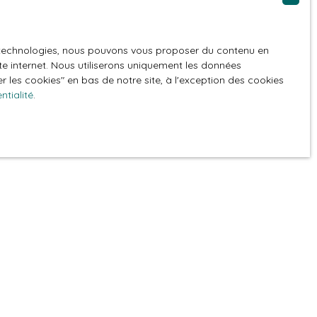
nt site ne saurait être tenu responsable de leurs
e ne garantit pas la qualité permanente et continue
es technologies, nous pouvons vous proposer du contenu en
ite internet. Nous utiliserons uniquement les données
 les cookies″ en bas de notre site, à l'exception des cookies
ntialité
.
sa volonté.
ite constitue l’acceptation des mentions légales en