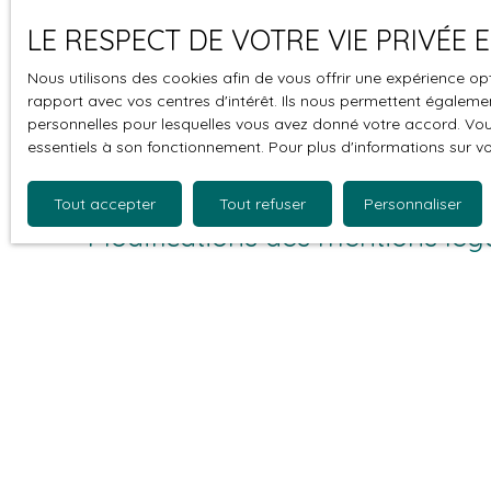
partenariat entre Agence Alezra Immobilier et les soc
LE RESPECT DE VOTRE VIE PRIVÉE
contenus, leurs produits, leurs publicités ou tous él
du contenu de ces sites.
Nous utilisons des cookies afin de vous offrir une expérience 
rapport avec vos centres d'intérêt. Ils nous permettent également
Force majeure
personnelles pour lesquelles vous avez donné votre accord. Vous
essentiels à son fonctionnement. Pour plus d'informations sur v
La responsabilité de l’éditeur du site ne pourra êt
Tout accepter
Tout refuser
Personnaliser
Modifications des mentions lég
L’éditeur se réserve le droit de modifier, librement 
vigueur.
Loi applicable
Le site alezra-immobilier.com est régi par la loi fran