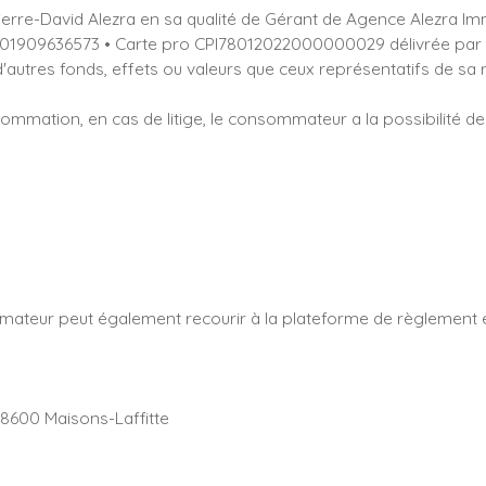
erre-David Alezra en sa qualité de Gérant de Agence Alezra Imm
01909636573 • Carte pro CPI78012022000000029 délivrée par CC
r d'autres fonds, effets ou valeurs que ceux représentatifs de 
sommation, en cas de litige, le consommateur a la possibilité de
mateur peut également recourir à la plateforme de règlement en
78600 Maisons-Laffitte