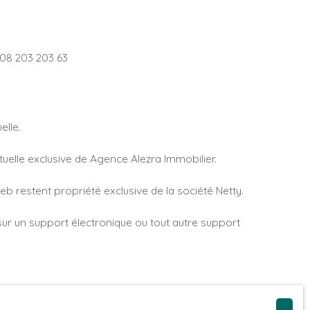
 08 203 203 63
elle.
tuelle exclusive de Agence Alezra Immobilier.
eb restent propriété exclusive de la société Netty.
 sur un support électronique ou tout autre support
 ne constituent, en aucun cas, une approbation ou un