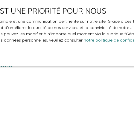
iétés éditrices des sites externes. Dès lors, l’éditeur du prése
 EST UNE PRIORITÉ POUR NOUS
éments ou services présentés. En outre, l’éditeur du présent sit
optimale et une communication pertinente sur notre site. Grace à c
 d'améliorer la qualité de nos services et la convivialité de notre s
 pouvez les modifier à n'importe quel moment via la rubrique ″Gérer
os données personnelles, veuillez consulter
notre politique de confide
re engagée en cas de force majeure ou de faits indépendants de 
ales
et à tout moment, les mentions légales du site. L’utilisation du s
çaise.