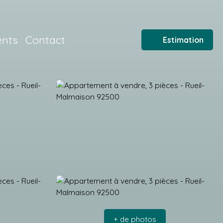
ents
Contact
Estimation
+ de photos