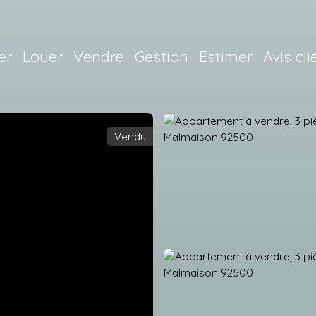
er
Louer
Vendre
Gestion
Estimer
Avis cli
Vendu