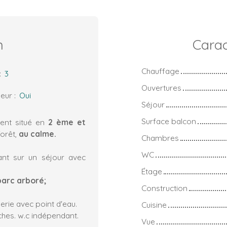
n
Carac
Chauffage
:
3
Ouvertures
eur
:
Oui
Séjour
Surface balcon
nt situé en
2 ème et
forêt,
au calme.
Chambres
WC
ant sur un séjour avec
Étage
parc arboré;
Construction
erie avec point d'eau.
Cuisine
es. w.c indépendant.
Vue