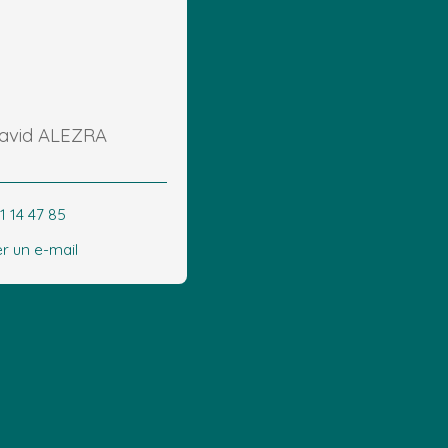
David ALEZRA
1 14 47 85
r un e-mail