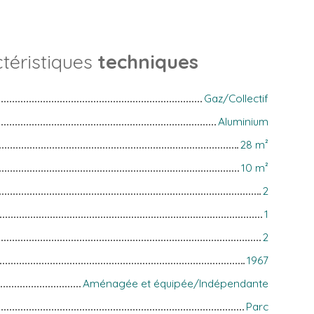
téristiques
techniques
Gaz/Collectif
Aluminium
28
m²
10
m²
2
1
2
1967
Aménagée et équipée/Indépendante
Parc