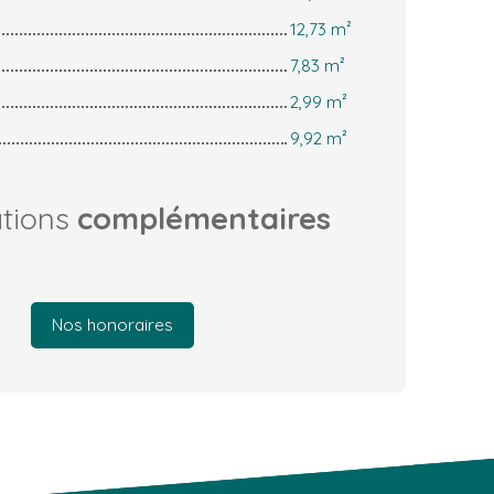
12,73 m²
7,83 m²
2,99 m²
9,92 m²
ations
complémentaires
Nos honoraires