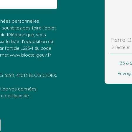
nnées personnelles
ouhaitez pas faire l'objet
ie téléphonique, vous
Pierre-
r la liste d'opposition au
Directeur
 l'article L223-1 du code
ernet www.bloctel.gouv.fr
+33 6 6
Envoye
CS 61311, 41013 BLOIS CEDEX.
ent de vos données
tre
politique de