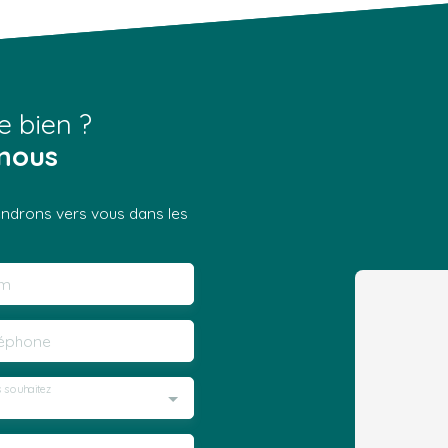
e bien ?
nous
iendrons vers vous dans les
m
léphone
 souhaitez