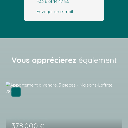
+33 6 61 14 47 85
Envoyer un e-mail
Vous apprécierez
également
378 000
€