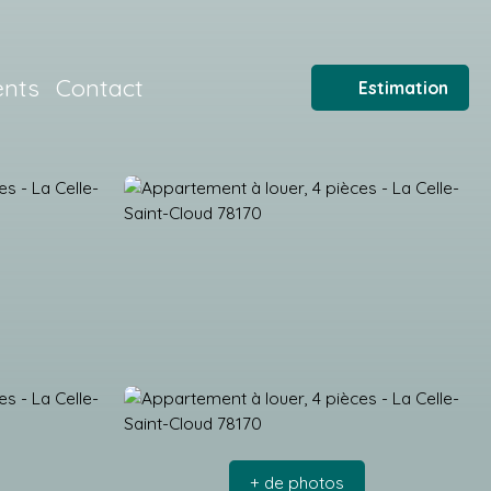
ents
Contact
Estimation
+ de photos