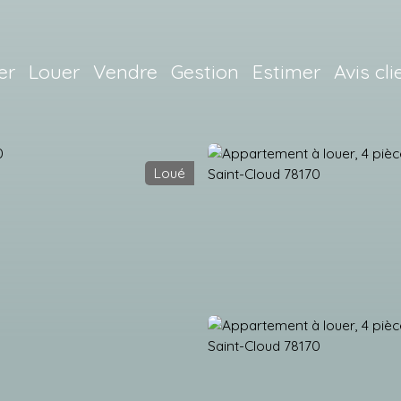
er
Louer
Vendre
Gestion
Estimer
Avis cli
Loué