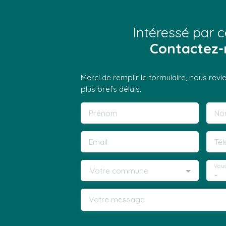
Intéressé par c
Contactez-
Merci de remplir le formulaire, nous rev
plus brefs délais.
Prénom
No
Email
Té
Vous
Votre commune
-
Votre message