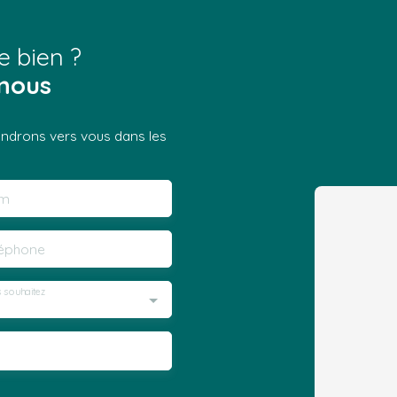
e bien ?
nous
iendrons vers vous dans les
m
léphone
 souhaitez