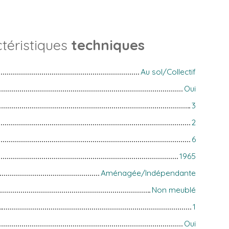
téristiques
techniques
Au sol/Collectif
Oui
3
2
6
1965
Aménagée/Indépendante
Non meublé
1
Oui