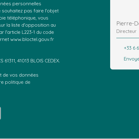
nnées personnelles
ouhaitez pas faire l'objet
ie téléphonique, vous
Pierre-
r la liste d'opposition au
Directeur
 l'article L223-1 du code
ernet www.bloctel.gouv.fr
+33 6 6
Envoye
CS 61311, 41013 BLOIS CEDEX.
ent de vos données
tre
politique de