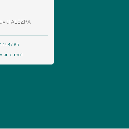
David ALEZRA
1 14 47 85
r un e-mail