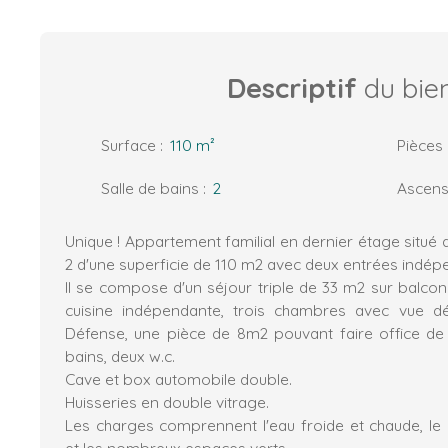
Descriptif
du bie
Surface
:
110
m²
Pièces
Salle de bains
:
2
Ascens
Unique ! Appartement familial en dernier étage situé 
2 d'une superficie de 110 m2 avec deux entrées indép
Il se compose d'un séjour triple de 33 m2 sur balcon
cuisine indépendante, trois chambres avec vue d
Défense, une pièce de 8m2 pouvant faire office de
bains, deux w.c.
Cave et box automobile double.
Huisseries en double vitrage.
Les charges comprennent l'eau froide et chaude, le 
et les nombreux espaces verts.