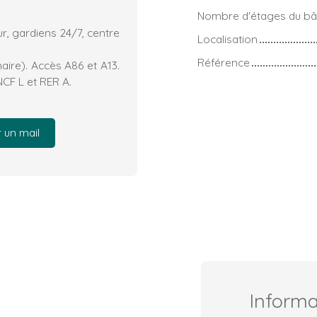
Nombre d'étages du bâ
, gardiens 24/7, centre
Localisation
Référence
aire). Accès A86 et A13.
NCF L et RER A.
 un mail
Inform