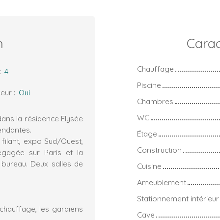
n
Carac
Chauffage
:
4
Piscine
eur
:
Oui
Chambres
WC
dans la résidence Elysée
endantes.
Étage
 filant, expo Sud/Ouest,
Construction
égagée sur Paris et la
 bureau. Deux salles de
Cuisine
Ameublement
Stationnement intérieur
chauffage, les gardiens
Cave