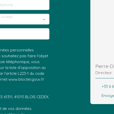
léphone
 souhaitez
nnées personnelles
ouhaitez pas faire l'objet
ie téléphonique, vous
Pierre-
r la liste d'opposition au
Directeur
 l'article L223-1 du code
ernet www.bloctel.gouv.fr
+33 6 6
Envoye
CS 61311, 41013 BLOIS CEDEX.
ent de vos données