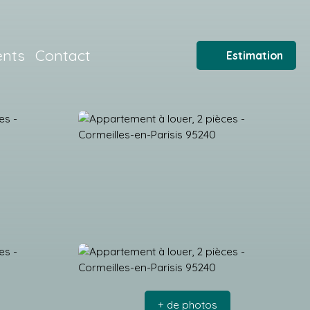
ents
Contact
Estimation
+ de photos