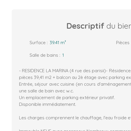
Descriptif
du bie
Surface
:
39.41
m²
Pièces
Salle de bains
:
1
- RESIDENCE LA MARINA (4 rue des parisii)- Résidenc
pièces 39,41 m2 + balcon au 2è étage avec parking ext
Entrée, séjour avec cuisine (en cours d'aménagement
une salle de bain avec w.c.
Un emplacement de parking extérieur privatif.
Disponible immédiatement.
Les charges comprennent le chauffage, l'eau froide e
Immeuble NEUF avec ascenseur. Nombreux commerces