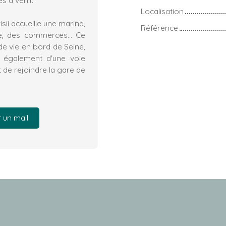
Localisation
isii accueille une marina,
Référence
ire, des commerces… Ce
 de vie en bord de Seine,
ez également d'une voie
t de rejoindre la gare de
 un mail