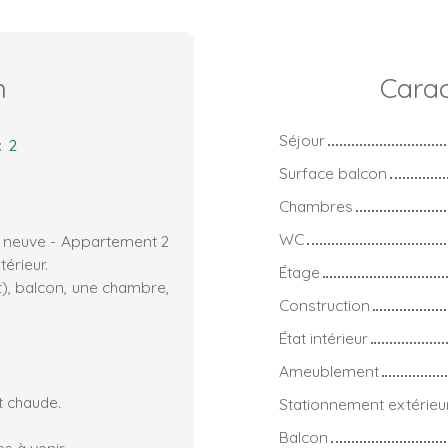
n
Carac
Séjour
:
2
Surface balcon
Chambres
WC
e neuve - Appartement 2
érieur.
Étage
), balcon, une chambre,
Construction
État intérieur
Ameublement
t chaude.
Stationnement extérieu
Balcon
 à venir.