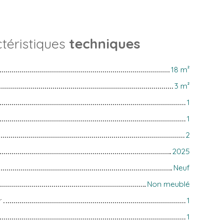
téristiques
techniques
18
m²
3
m²
1
1
2
2025
Neuf
Non meublé
r
1
1