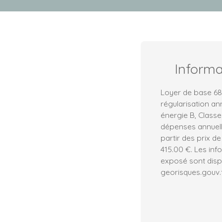
Inform
Loyer de base 68
régularisation an
énergie B, Class
dépenses annuell
partir des prix de
415.00 €. Les inf
exposé sont dispo
georisques.gouv.f