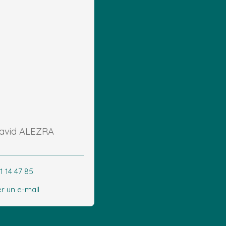
David ALEZRA
1 14 47 85
r un e-mail