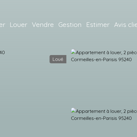
er
Louer
Vendre
Gestion
Estimer
Avis cli
Loué