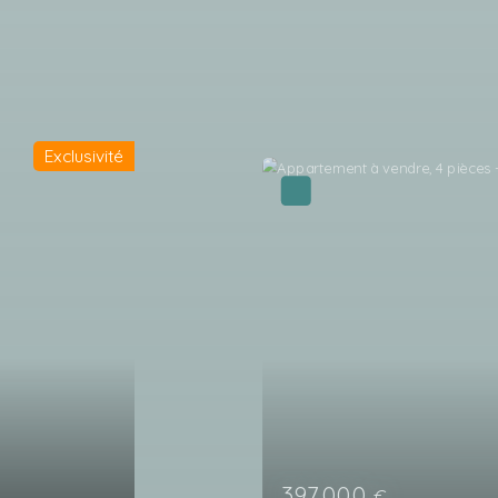
Exclusivité
397 000
€