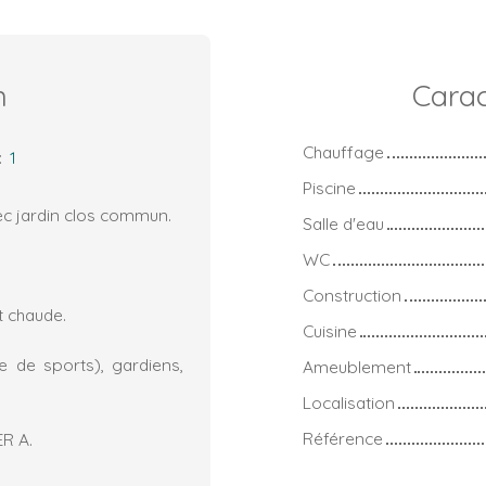
n
Carac
Chauffage
:
1
Piscine
vec jardin clos commun.
Salle d'eau
WC
Construction
t chaude.
Cuisine
e de sports), gardiens,
Ameublement
Localisation
Référence
ER A.