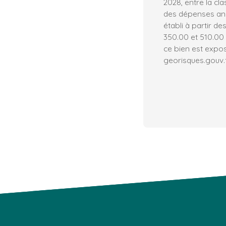
2028, entre la cl
des dépenses ann
établi à partir de
350.00 et 510.00 
ce bien est expos
georisques.gouv.f