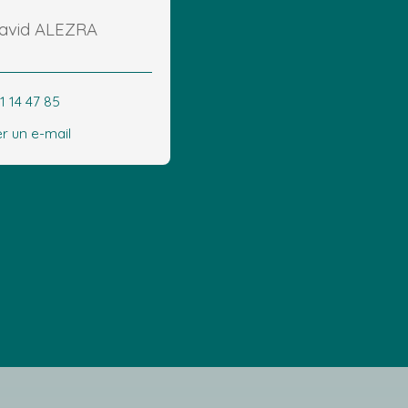
David ALEZRA
1 14 47 85
r un e-mail