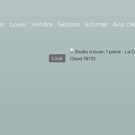
er
Louer
Vendre
Gestion
Estimer
Avis cli
Loué