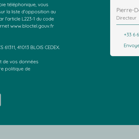
ie téléphonique, vous
Pierre-
r la liste d'opposition au
Directeur
 l'article L223-1 du code
ernet www.bloctel.gouv.fr
+33 6 6
Envoye
CS 61311, 41013 BLOIS CEDEX.
ent de vos données
tre
politique de