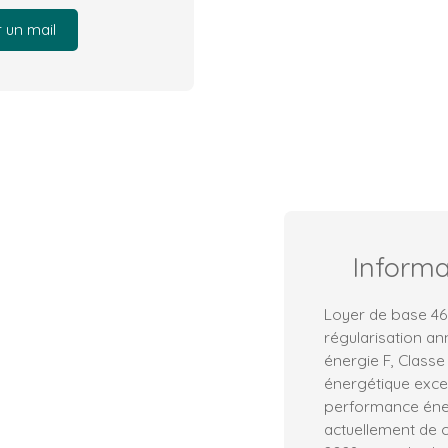
 un mail
Inform
Loyer de base 46
régularisation an
énergie F, Class
énergétique exces
performance éner
actuellement de c