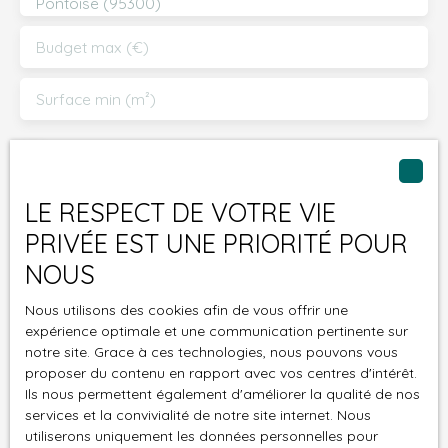
Pontoise (95300)
Budget max (€)
Surface min (m²)
J'accepte le traitement de mes données
personnelles conformément au RGPD. Si vous ne
souhaitez pas faire l'objet de prospection
LE RESPECT DE VOTRE VIE
commerciale par voie téléphonique, vous pouvez
PRIVÉE EST UNE PRIORITÉ POUR
vous inscrire gratuitement sur la liste d'opposition
au démarchage téléphonique, prévu par l'article
NOUS
L223-1 du code de la consommation, sur le site
Nous utilisons des cookies afin de vous offrir une
Internet www.bloctel.gouv.fr ou par courrier
expérience optimale et une communication pertinente sur
adressé à :
notre site. Grace à ces technologies, nous pouvons vous
proposer du contenu en rapport avec vos centres d'intérêt.
Société Worldline, Service Bloctel, CS 61311, 41013
Ils nous permettent également d'améliorer la qualité de nos
BLOIS CEDEX.
services et la convivialité de notre site internet. Nous
utiliserons uniquement les données personnelles pour