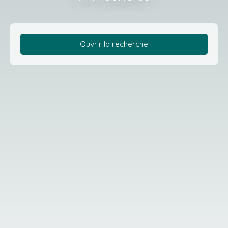
Ouvrir la recherche
Type d'offre
Vente
Type de bien
Terrain
Localisation
Pontoise (95300)
Budget max (€)
Surface min (m²)
Rechercher