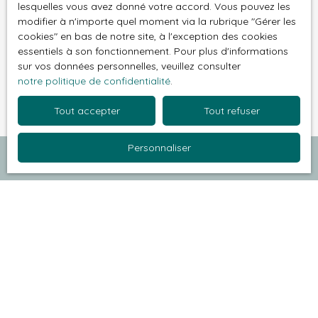
Pour en savoir plus sur le traitement de vos
lesquelles vous avez donné votre accord. Vous pouvez les
données personnelles, veuillez consulter notre
modifier à n'importe quel moment via la rubrique ″Gérer les
politique de confidentialité
.
cookies″ en bas de notre site, à l'exception des cookies
essentiels à son fonctionnement. Pour plus d'informations
sur vos données personnelles, veuillez consulter
Recevoir des annonces
notre politique de confidentialité
.
Tout accepter
Tout refuser
Personnaliser
Je recherche un bien
Vente appartement La Celle-Saint-Cloud (78170)
Vente appartement Maisons-Laffitte (78600)
Vente appartement Garches (92380)
Location appartement Maisons-Laffitte (78600)
Vente maison Conflans-Sainte-Honorine (78700)