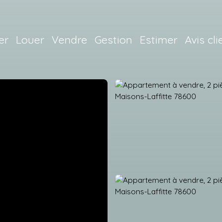
er
Louer
Vendre
Gestion
Estimer
Avis cli