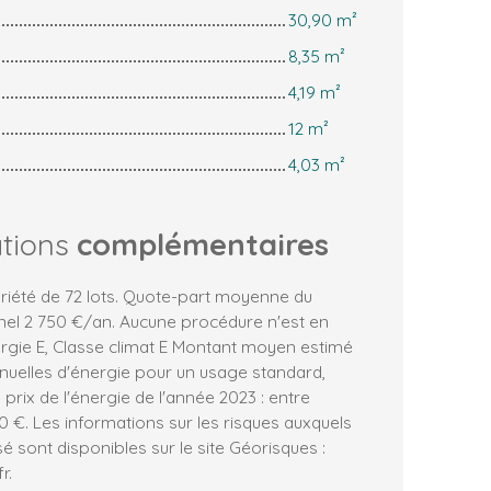
30,90 m²
8,35 m²
4,19 m²
12 m²
4,03 m²
ations
complémentaires
iété de 72 lots. Quote-part moyenne du
nel 2 750 €/an. Aucune procédure n'est en
ergie E, Classe climat E Montant moyen estimé
uelles d'énergie pour un usage standard,
s prix de l'énergie de l'année 2023 : entre
0 €. Les informations sur les risques auxquels
é sont disponibles sur le site Géorisques :
r.