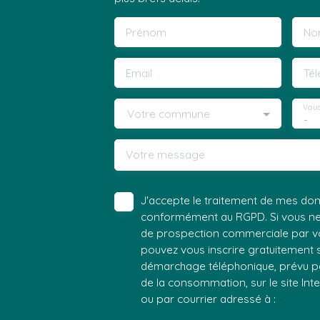
Prénom
No
Email
Té
Vous
Votre commune
-
Votre message
J'accepte le traitement de mes do
conformément au RGPD. Si vous ne s
de prospection commerciale par vo
pouvez vous inscrire gratuitement su
démarchage téléphonique, prévu par
de la consommation, sur le site Int
ou par courrier adressé à :