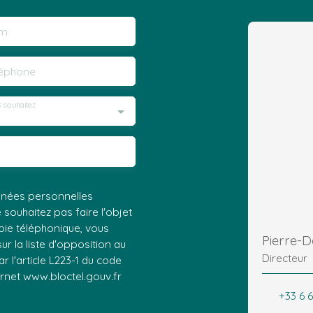
m
léphone
 souhaitez
nnées personnelles
ouhaitez pas faire l'objet
ie téléphonique, vous
Pierre-
r la liste d'opposition au
Directeur
 l'article L223-1 du code
ernet www.bloctel.gouv.fr
+33 6 6