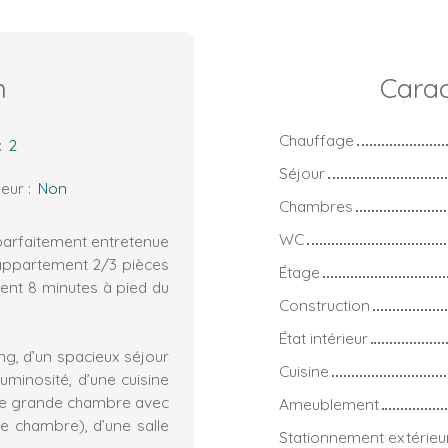
n
Carac
Chauffage
:
2
Séjour
eur
:
Non
Chambres
WC
parfaitement entretenue
 appartement 2/3 pièces
Étage
ment 8 minutes à pied du
Construction
État intérieur
g, d’un spacieux séjour
Cuisine
minosité, d’une cuisine
ne grande chambre avec
Ameublement
e chambre), d’une salle
Stationnement extérieu