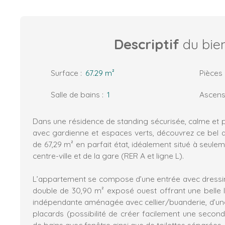
Descriptif
du bie
Surface
:
67.29
m²
Pièces
Salle de bains
:
1
Ascens
Dans une résidence de standing sécurisée, calme et 
avec gardienne et espaces verts, découvrez ce bel
de 67,29 m² en parfait état, idéalement situé à seule
centre-ville et de la gare (RER A et ligne L).
L’appartement se compose d’une entrée avec dressin
double de 30,90 m² exposé ouest offrant une belle lu
indépendante aménagée avec cellier/buanderie, d’u
placards (possibilité de créer facilement une second
de bains avec fenêtre ainsi que de toilettes séparées.