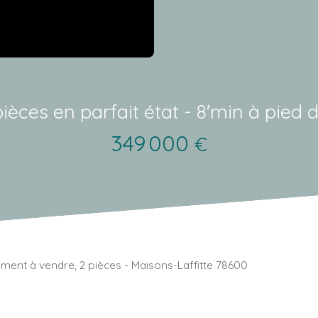
ces en parfait état - 8'min à pied d
349 000
€
ment à vendre, 2 pièces - Maisons-Laffitte 78600