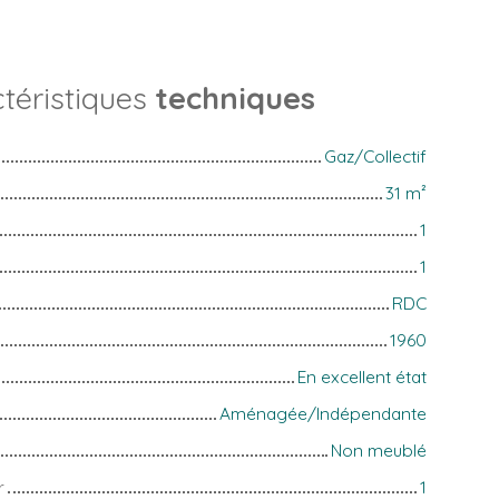
téristiques
techniques
Gaz/Collectif
31
m²
1
1
RDC
1960
En excellent état
Aménagée/Indépendante
Non meublé
r
1