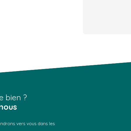
e bien ?
nous
iendrons vers vous dans les