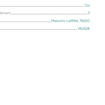
Oui
timent
3
Maisons-Laffitte 78600
VA2628