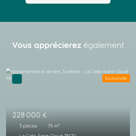
Vous apprécierez
également
Exclusivité
228 000
€
3
pièces
75
m²
La Celle-Saint-Cloud 78170