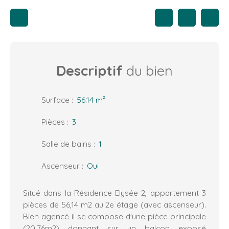
Descriptif
du bien
Surface
:
56.14
m²
Pièces
:
3
Salle de bains
:
1
Ascenseur
:
Oui
Situé dans la Résidence Elysée 2, appartement 3
pièces de 56,14 m2 au 2e étage (avec ascenseur).
Bien agencé il se compose d'une pièce principale
(20,76m2) donnant sur un balcon exposé