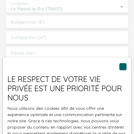
Localisation
Le Mesnil-le-Roi (78600)
Budget max (€)
Surface min (m²)
Pièces min
J'accepte le traitement de mes données
personnelles conformément au RGPD. Si vous ne
LE RESPECT DE VOTRE VIE
souhaitez pas faire l'objet de prospection
PRIVÉE EST UNE PRIORITÉ POUR
commerciale par voie téléphonique, vous pouvez
NOUS
vous inscrire gratuitement sur la liste d'opposition
au démarchage téléphonique, prévu par l'article
Nous utilisons des cookies afin de vous offrir une
L223-1 du code de la consommation, sur le site
expérience optimale et une communication pertinente sur
Internet www.bloctel.gouv.fr ou par courrier
notre site. Grace à ces technologies, nous pouvons vous
adressé à :
proposer du contenu en rapport avec vos centres d'intérêt.
Ils nous permettent également d'améliorer la qualité de nos