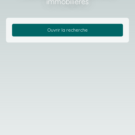
immobilières
Ouvrir la recherche
Type d'offre
Vente
Type de bien
Maison
Localisation
Le Mesnil-le-Roi (78600)
Budget max (€)
Surface min (m²)
Rechercher