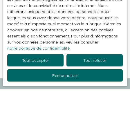
Société Worldline, Service Bloctel, CS 61311, 41013
services et la convivialité de notre site internet. Nous
BLOIS CEDEX.
utiliserons uniquement les données personnelles pour
lesquelles vous avez donné votre accord. Vous pouvez les
Pour en savoir plus sur le traitement de vos
modifier à n'importe quel moment via la rubrique ″Gérer les
données personnelles, veuillez consulter notre
cookies″ en bas de notre site, à l'exception des cookies
essentiels à son fonctionnement. Pour plus d'informations
politique de confidentialité
.
sur vos données personnelles, veuillez consulter
notre politique de confidentialité
.
Recevoir des annonces
Tout accepter
Tout refuser
Personnaliser
Je recherche un bien
Vente appartement La Celle-Saint-Cloud (78170)
Vente appartement Maisons-Laffitte (78600)